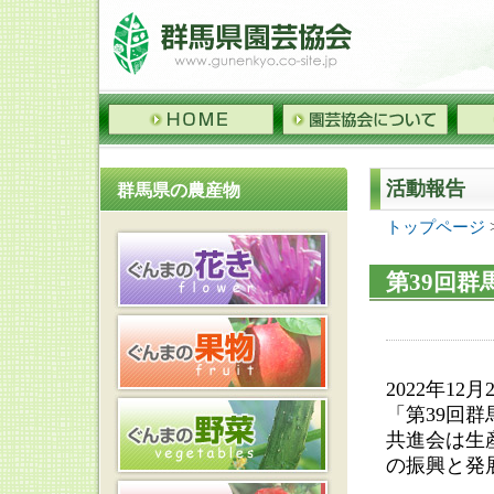
活動報告
群馬県の農産物
トップページ
第39回
2022年12
「第39回
共進会は生
の振興と発