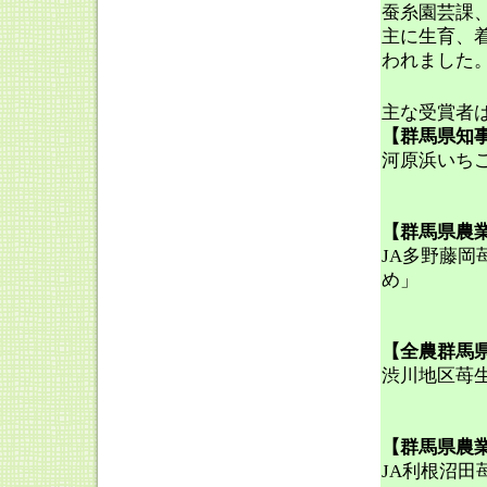
蚕糸園芸課
主に生育、
われました
主な受賞者
【群馬県知
河原浜いち
【群馬県農
JA多野藤
め」
【全農群馬
渋川地区苺
【群馬県農
JA利根沼田