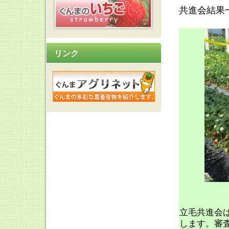
共進会結果
リンク
立毛共進会
します。審